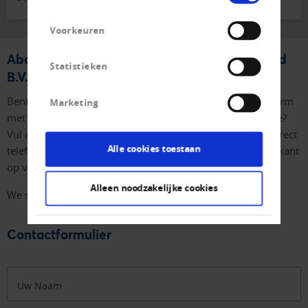
Voorkeuren
Abonnee worden van Creditrefrom Nederland
Statistieken
B.V.
Bent u geïnteresserd in een samenwerking met Creditreform
Marketing
met al zijn voordelen, maar wilt eerst wat meer informatie?
Vul alstublieft gerust onderstaand formulier in of neem direct
Alle cookies toestaan
telefonisch contact met ons op. Graag komen we ook uw kant
op voor een vrijblijvend eerst persoonlijk gesprek.
Alleen noodzakelijke cookies
We staan u graag te woord.
Contactformulier
Uw Naam