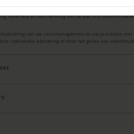
ng zekerheid en bescherming van de aan ons toevertrouwde d
timalisering van uw risicomanagement en uw processen met l
oor individuele advisering of door het geven van vakinhoude
aat
rs