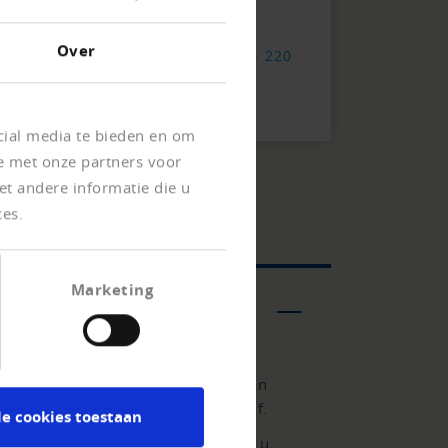
Incassoregister nummer: 00111
Over
Telefoonnummer
+31 314 - 200 - 220
Fax
+31 314 - 200 - 222
Stuur E-mail
cial media te bieden en om
e met onze partners voor
t andere informatie die u
ces.
Marketing
teitseisen. De tijdige overweging van
de relevantie ervan voor uw bedrijf.
le cookies toestaan
ngen. Graag adviseren onze experts u