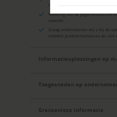
hierover.
Naleving van de gegevensbeschermi
vaandel.
Graag ondersteunen wij u bij de op
middels probleemanalyses als ook d
Informatieoplossingen op m
Toegesneden op onderneme
Grenzenloze Informatie