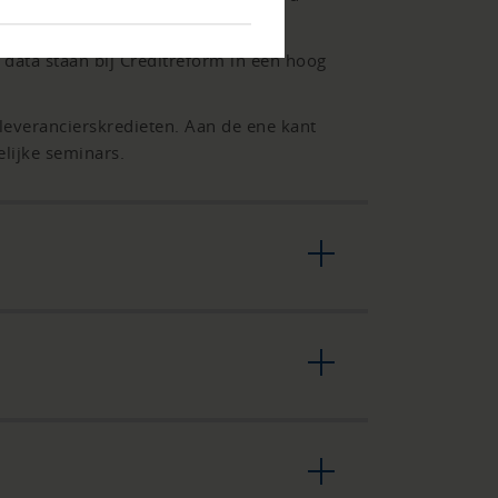
ata staan bij Creditreform in een hoog
everancierskredieten. Aan de ene kant
lijke seminars.