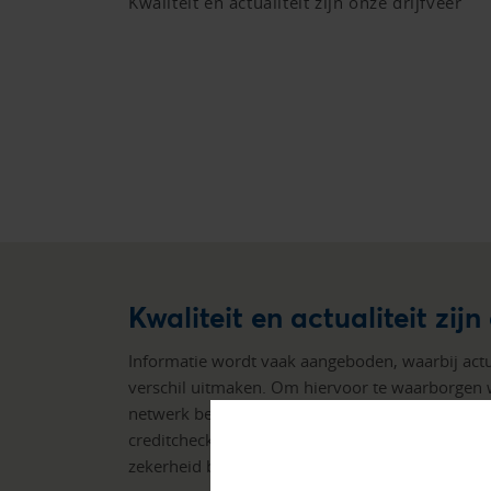
Kwaliteit en actualiteit zijn onze drijfveer
Kwaliteit en actualiteit zijn
Informatie wordt vaak aangeboden, waarbij actual
verschil uitmaken. Om hiervoor te waarborgen 
netwerk bestaand uit experts op dit gebied, en
creditchecks van hoge kwaliteit. Zo profiteert 
zekerheid bij uw beslissingen.