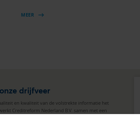
MEER
 onze drijfveer
iteit en kwaliteit van de volstrekte informatie het
werkt Creditreform Nederland B.V. samen met een
 dit wereledwijd! U kunt vandaar gebruik maken van
u van een informatievoorsprong en heeft u maximale