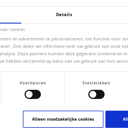
orens zij van start gaan
Details
benaderen? Voor het aangaan van zakelijke relaties
nanciële risico. Tevens informeren wij u, vooraf bij het
 van cookies
 juistheid en volledigheid van de geleverde data door
krijgt u de meest actuele informatie en kunt gerust
tent en advertenties te personaliseren, om functies voor so
basis ingaat of juist niet.
seren. Ook delen we informatie over uw gebruik van onze sit
 analyse. Deze partners kunnen deze gegevens combineren me
e ze hebben verzameld op basis van uw gebruik van hun servi
Voorkeuren
Statistieken
ch
 de dataverwerking en waardering stellen wij de hoogste kwali
ende berichten of betalingservaringen garandeert bovendien 
Alleen noodzakelijke cookies
Al
lende toepassingen en risico’s bieden wij u pasklare oplossi